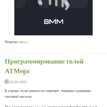
Покупал
здесь
.
Программирование голой
ATMega
22.05.2023
В случае, если атмега не отвечает, поможет снижение
тактовой частоты.
The error message you are seeing means that the chip is not