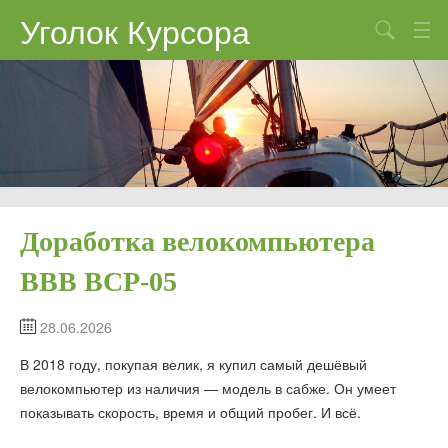
Уголок Курсора
Поиск
Всякое
Красноглазие
Вёдра
Home Sweet Home
Доработка велокомпьютера
Сети
BBB BCP-05
28.06.2026
В 2018 году, покупая велик, я купил самый дешёвый
велокомпьютер из наличия — модель в сабже. Он умеет
показывать скорость, время и общий пробег. И всё.